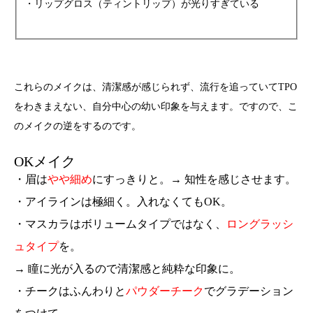
・リップグロス（ティントリップ）が光りすぎている
これらのメイクは、
清潔感が感じられず、流行を追っていてTPO
をわきまえない、自分中心の幼い印象を与えます。
ですので、こ
のメイクの逆をするのです。
OKメイク
・眉は
やや細め
にすっきりと。→ 知性を感じさせます。
・アイラインは極細く。入れなくてもOK。
・マスカラはボリュームタイプではなく、
ロングラッシ
ュタイプ
を。
→ 瞳に光が入るので清潔感と純粋な印象に。
・チークはふんわりと
パウダーチーク
でグラデーション