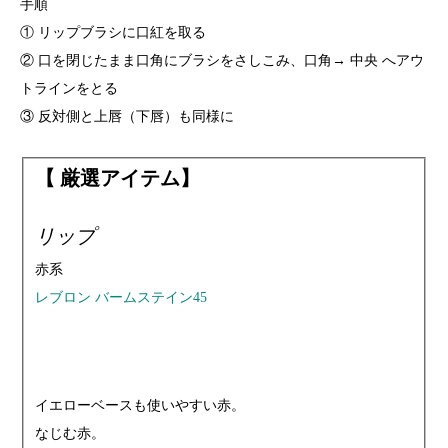
手順
① リップブラシに口紅を取る
② 口を閉じたまま口角にブラシをさしこみ、口角→ 中央 へアウ
トラインをとる
③ 反対側と上唇（下唇）も同様に
【 厳選アイテム】
リップ
赤系
レブロン バームステイン45
イエローベースも使いやすい赤。
なじむ赤。