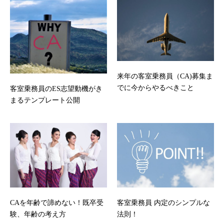
来年の客室乗務員（CA)募集ま
でに今からやるべきこと
客室乗務員のES志望動機がき
まるテンプレート公開
客室乗務員 内定のシンプルな
CAを年齢で諦めない！既卒受
法則！
験、年齢の考え方