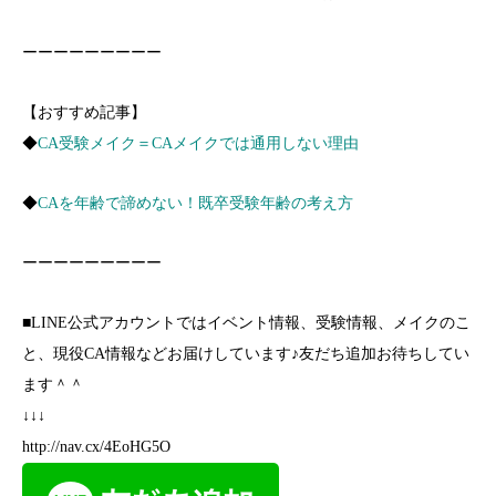
ーーーーーーーーー
【おすすめ記事】
◆
CA受験メイク＝CAメイクでは通用しない理由
◆
CAを年齢で諦めない！既卒受験年齢の考え方
ーーーーーーーーー
■LINE公式アカウントではイベント情報、受験情報、メイクのこ
と、現役CA情報などお届けしています♪友だち追加お待ちしてい
ます＾＾
↓↓↓
http://nav.cx/4EoHG5O